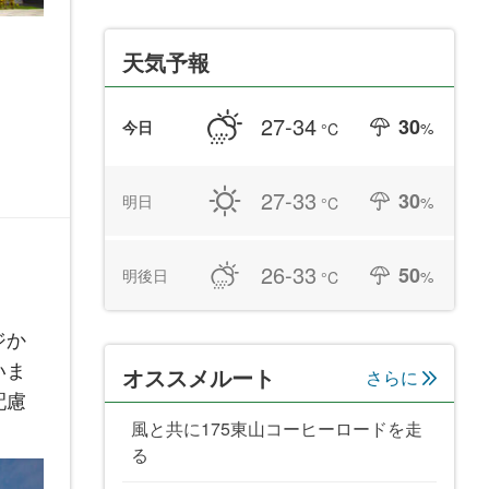
天気予報
27-34
30
今日
%
°C
27-33
30
明日
%
°C
26-33
50
明後日
%
°C
ジか
いま
オススメルート
さらに
配慮
風と共に175東山コーヒーロードを走
る