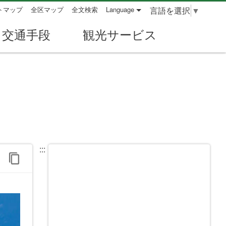
言語を選択
▼
トマップ
全区マップ
全文検索
Language
交通手段
観光サービス
:::