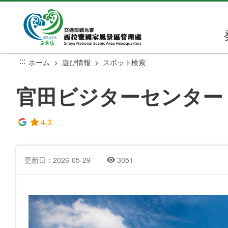
メ
イ
ン
コ
ン
:::
ホーム
遊び情報
スポット検索
テ
ン
官田ビジターセンター
ツ
セ
ク
4.3
シ
ョ
ン
更新日：2026-05-29
3051
に
行
く