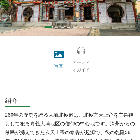
オーディ
写真
オガイド
紹介
260年の歷史を誇る大埔北極殿は、北極玄天上帝を主祭神
として祀る嘉義大埔地区の信仰の中心地です。漳州からの
移民が携えてきた玄天上帝の線香が起源で、後の乾隆25