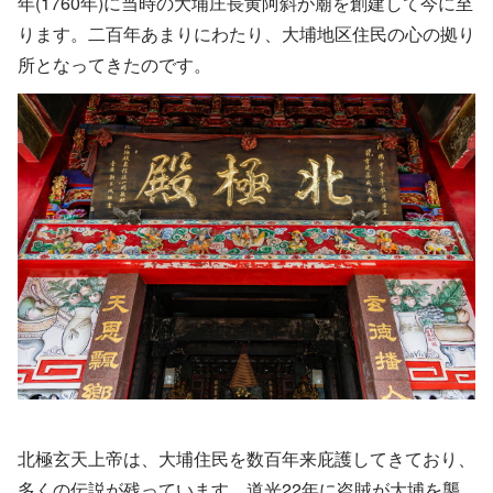
年(1760年)に当時の大埔庄長黄阿斜が廟を創建して今に至
ります。二百年あまりにわたり、大埔地区住民の心の拠り
所となってきたのです。
北極玄天上帝は、大埔住民を数百年来庇護してきており、
多くの伝説が残っています。道光22年に盗賊が大埔を襲