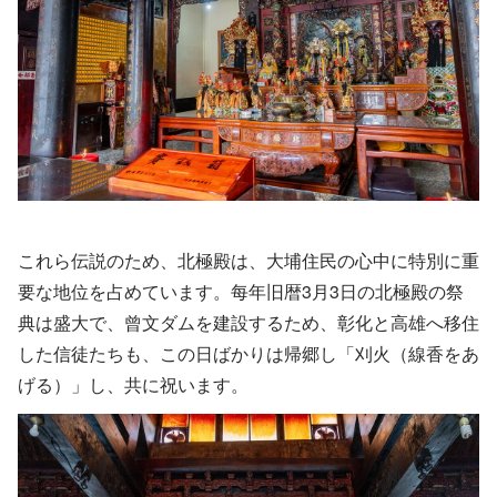
これら伝説のため、北極殿は、大埔住民の心中に特別に重
要な地位を占めています。每年旧暦3月3日の北極殿の祭
典は盛大で、曾文ダムを建設するため、彰化と高雄へ移住
した信徒たちも、この日ばかりは帰郷し「刈火（線香をあ
げる）」し、共に祝います。