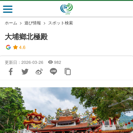
メ
イ
ン
ホーム
遊び情報
スポット検索
コ
ン
大埔鄉北極殿
テ
ン
4.6
ツ
セ
更新日：2026-03-26
982
ク
シ
ョ
ン
に
行
く