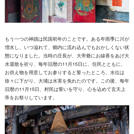
もう一つの神蹟は民国初年のことです。ある年雨季に川が
増水し、いつ溢れて、鄉内に流れ込んでもおかしくない状
態になりました。当時の庄長が、大帝爺にお線香をあげ大
水退散を祈り、每年旧暦の11月15日に、住民とともに、
お供え物を用意してお参りすると誓ったところ、水位は
徐々に下がり、大埔は水害を免れたのです。この後、每年
旧暦の11月15日、村民は誓いを守り、心を込めて玄天上
帝をお祭りしています。