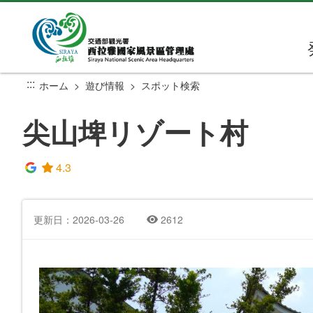
メ
イ
ン
コ
ン
:::
ホーム
遊び情報
スポット検索
テ
ン
尖山埤リゾート村
ツ
セ
ク
4.3
シ
ョ
ン
更新日：2026-03-26
2612
に
行
く