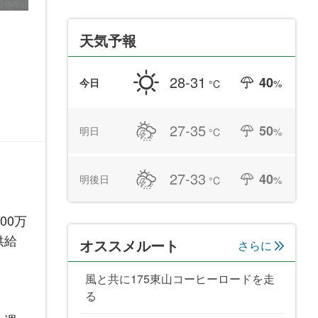
天気予報
28-31
40
今日
%
°C
27-35
50
明日
%
°C
27-33
40
明後日
%
°C
00万
供給
オススメルート
さらに
風と共に175東山コーヒーロードを走
る