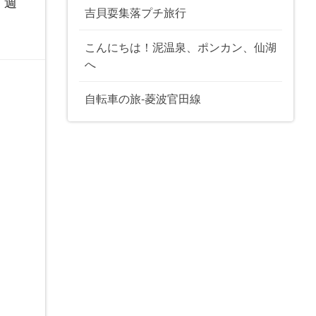
、週
吉貝耍集落プチ旅行
こんにちは！泥温泉、ポンカン、仙湖
へ
自転車の旅-菱波官田線