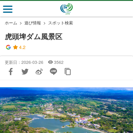
メ
イ
ン
ホーム
遊び情報
スポット検索
コ
ン
虎頭埤ダム風景区
テ
ン
4.2
ツ
セ
更新日：2026-03-26
3562
ク
シ
ョ
ン
に
行
く