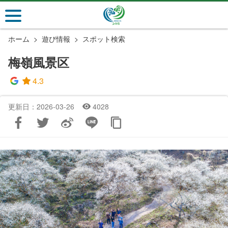
メ
イ
ン
ホーム
遊び情報
スポット検索
コ
ン
梅嶺風景区
テ
ン
4.3
ツ
セ
更新日：2026-03-26
4028
ク
シ
ョ
ン
に
行
く