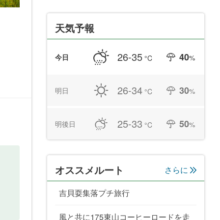
天気予報
26-35
40
今日
%
°C
26-34
30
明日
%
°C
25-33
50
明後日
%
°C
オススメルート
さらに
吉貝耍集落プチ旅行
風と共に175東山コーヒーロードを走