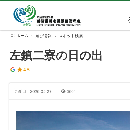
メ
イ
ン
コ
ン
:::
ホーム
遊び情報
スポット検索
テ
ン
左鎮二寮の日の出
ツ
セ
ク
4.5
シ
ョ
ン
更新日：2026-05-29
3601
に
行
く