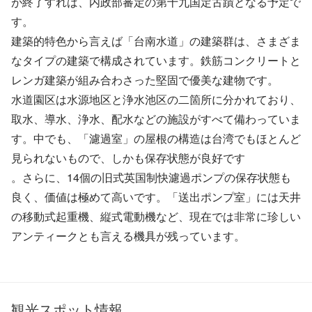
が終了すれば、内政部審定の第十九国定古蹟となる予定で
す。
建築的特色から言えば「台南水道」の建築群は、さまざま
なタイプの建築で構成されています。鉄筋コンクリートと
レンガ建築が組み合わさった堅固で優美な建物です。
水道園区は水源地区と浄水池区の二箇所に分かれており、
取水、導水、浄水、配水などの施設がすべて備わっていま
す。中でも、「濾過室」の屋根の構造は台湾でもほとんど
見られないもので、しかも保存状態が良好です
。さらに、14個の旧式英国制快濾過ポンプの保存状態も
良く、価値は極めて高いです。「送出ポンプ室」には天井
の移動式起重機、縦式電動機など、現在では非常に珍しい
アンティークとも言える機具が残っています。
観光スポット情報