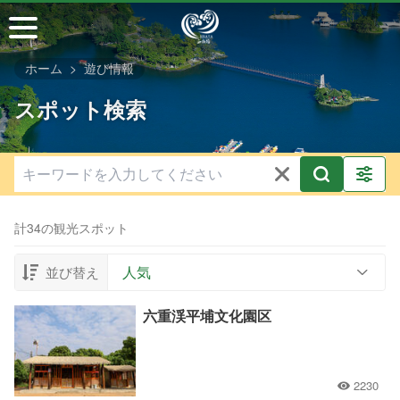
メ
イ
ン
ホーム
遊び情報
コ
ン
スポット検索
テ
ン
ツ
セ
ク
シ
計34の観光スポット
ョ
ン
人気
並び替え
に
行
六重渓平埔文化園区
く
2230