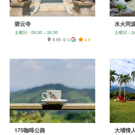
碧云寺
水火同
土曜日：05:30 – 20:30
土曜日：2
8.99 キロ
4.6
175咖啡公路
大埔情