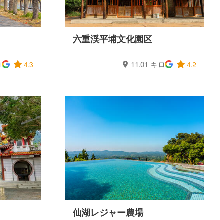
六重渓平埔文化園区
ロ
11.01 キロ
4.3
4.2
仙湖レジャー農場