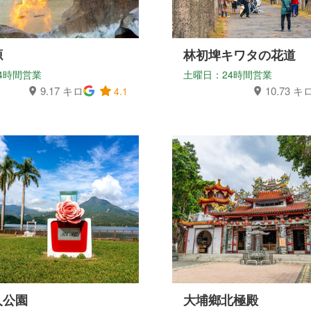
源
林初埤キワタの花道
4時間営業
土曜日：24時間営業
9.17 キロ
10.73 キ
4.1
人公園
大埔鄉北極殿