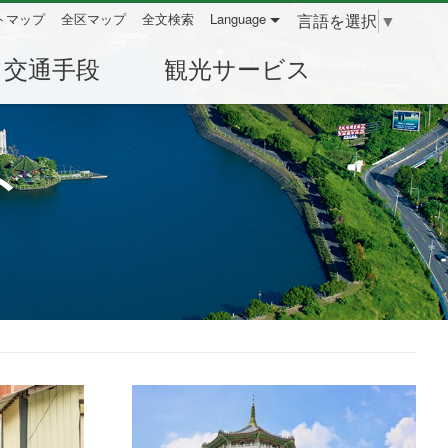
言語を選択
▼
トマップ
全区マップ
全文検索
Language
交通手段
観光サービス
ト