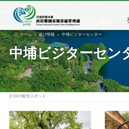
メ
イ
ン
コ
ン
:::
ホーム
遊び情報
中埔ビジターセンター
テ
ン
中埔ビジターセン
ツ
セ
ク
シ
ョ
ン
に
計33の観光スポット
行
く