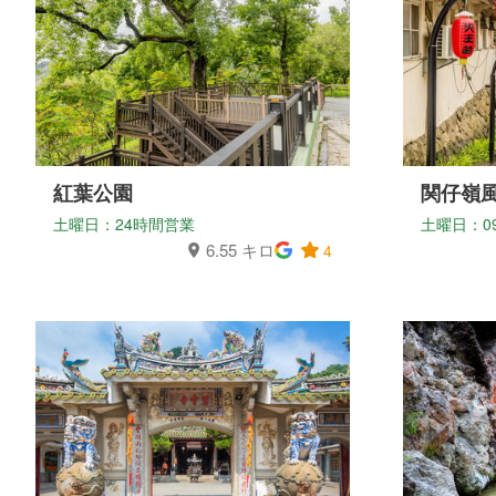
紅葉公園
関仔嶺
土曜日：24時間営業
土曜日：09:0
6.55 キロ
4