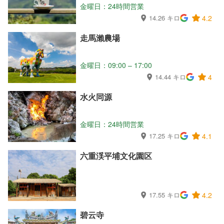
金曜日：24時間営業
14.26 キロ
4.2
走馬瀨農場
金曜日：09:00 – 17:00
14.44 キロ
4
水火同源
金曜日：24時間営業
17.25 キロ
4.1
六重渓平埔文化園区
17.55 キロ
4.2
碧云寺