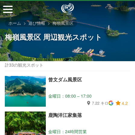
メ
イ
ン
ホーム
遊び情報
梅嶺風景区
コ
ン
梅嶺風景区 周辺観光スポット
テ
ン
ツ
セ
計33の観光スポット
ク
シ
曾文ダム風景区
ョ
ン
金曜日：08:00 – 17:00
に
7.22 キロ
4.2
行
く
鹿陶洋江家集落
金曜日：24時間営業