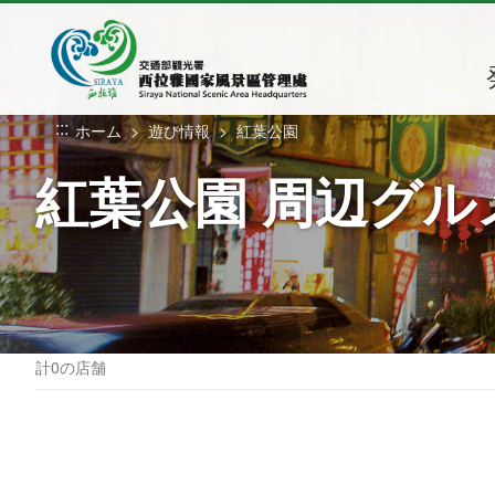
メ
イ
ン
コ
ン
:::
ホーム
遊び情報
紅葉公園
テ
ン
紅葉公園 周辺グル
ツ
セ
ク
シ
ョ
ン
に
計0の店舗
行
く