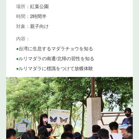
場所：
紅葉公園
時間：
2時間半
対象：
親子向け
内容：
•
台湾に生息するマダラチョウを知る
•
ルリマダラの南遷/北帰の習性を知る
•
ルリマダラに標識をつけて放蝶体験