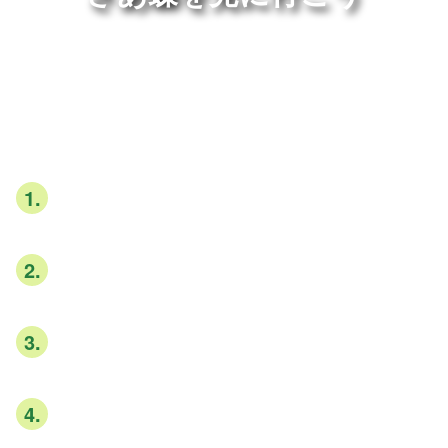
蝶の生態保護は小さなことから
観察マナー
大声を出したり、植物を傷つけたりせず、自然環境を
1
.
尊重しましょう。
研究・学術・教育目的以外で蝶や幼虫・さなぎを捕ま
2
.
えないでください。
観察や撮影だけにし、蝶の自然な行動を妨げないよう
3
.
にしましょう。
ガイドの指示に従うか経験者に同行し、観察技術を学
4
.
び、観察能力を高めましょう。