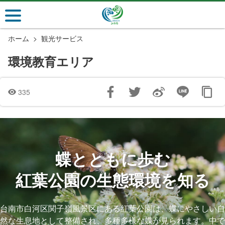
メ
イ
ン
ホーム
観光サービス
コ
ン
環境教育エリア
テ
ン
ツ
335
セ
ク
シ
ョ
ン
蝶とともに歩む
に
紅葉公園の生態環境を知る
行
く
台南市白河区関子嶺風景区にある紅葉公園は、蝶にやさしい自
然な生息地として整備され、多種多様な蝶が見られます。中で