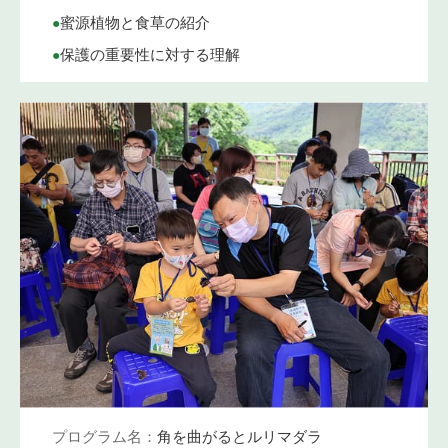
•
蜜源植物と食草の紹介
•
保護の重要性に対する理解
プログラム名：
角を曲がるとルリマダラ