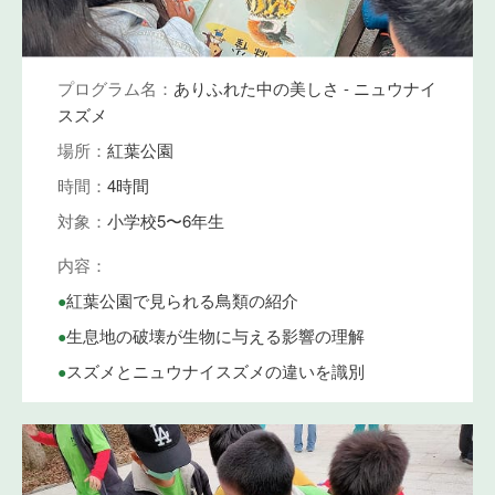
プログラム名：
ありふれた中の美しさ - ニュウナイ
スズメ
場所：
紅葉公園
時間：
4時間
対象：
小学校5〜6年生
内容：
•
紅葉公園で見られる鳥類の紹介
•
生息地の破壊が生物に与える影響の理解
•
スズメとニュウナイスズメの違いを識別