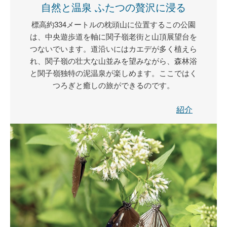
自然と温泉 ふたつの贅沢に浸る
標高約334メートルの枕頭山に位置するこの公園
は、中央遊歩道を軸に関子嶺老街と山頂展望台を
つないでいます。道沿いにはカエデが多く植えら
れ、関子嶺の壮大な山並みを望みながら、森林浴
と関子嶺独特の泥温泉が楽しめます。ここではく
つろぎと癒しの旅ができるのです。
紹介