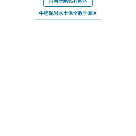
台南左鎮化石園区
牛埔泥岩水土保全教学園区