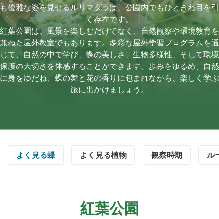
も優雅な姿を見せるルリマダラは、公園内でもひときわ目を引
く存在です。
紅葉公園は、風景を楽しむだけでなく、自然観察や環境教育を
兼ねた屋外教室でもあります。多彩な屋外学習プログラムを通
じて、自然の中で学び、蝶の美しさ、生物多様性、そして環境
保護の大切さを体感することができます。歩みをゆるめ、自然
に身をゆだね、蝶の舞と花の香りに包まれながら、楽しく学ぶ
旅に出かけましょう。
よく見る蝶
よく見る植物
観察時期
ル
紅葉公園