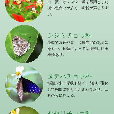
白・黄・オレンジ・黒を基調とした
淡い色合いが多く、鱗粉が落ちやす
い。
シジミチョウ科
小型で灰色や青、金属光沢のある翅
をもつ。種類によっては後翅に目玉
模様あり。
タテハチョウ科
種類が多く形状も様々。前脚が退化
して胸部に折りたたまれており、四
脚のみに見える。
セセリチョウ科