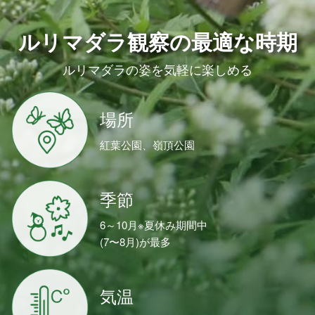
ルリマダラ観察の最適な時期
ルリマダラの姿を気軽に楽しめる
場所
紅葉公園、嶺頂公園
季節
6～10月※夏休み期間中
(7〜8月)が最多
気温