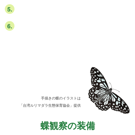
5
.
ゴミは持ち帰り、環境を清潔に保ちましょう。
6
.
愉快な心で自然とのふれあいを楽しみましょう。
手描きの蝶のイラストは
「台湾ルリマダラ生態保育協会」提供
蝶観察の装備