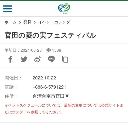
メ
イ
ン
ホーム
発見
イベントカレンダー
コ
ン
官田の菱の実フェスティバル
テ
ン
更新日：2024-06-28
1586
ツ
セ
ク
シ
開催日：
2022-10-22
ョ
ン
電話：
+886-6-5791221
に
住所：
台湾台南市官田区
行
イベントスケジュールについては、最新の変更については公式サイトま
く
たはポスターを参照してください。