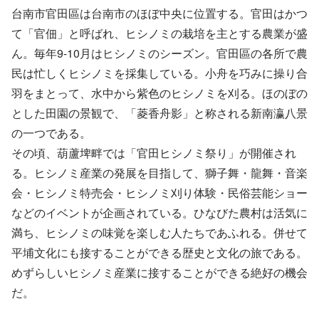
台南市官田區は台南市のほぼ中央に位置する。官田はかつ
て「官佃」と呼ばれ、ヒシノミの栽培を主とする農業が盛
ん。毎年9-10月はヒシノミのシーズン。官田區の各所で農
民は忙しくヒシノミを採集している。小舟を巧みに操り合
羽をまとって、水中から紫色のヒシノミを刈る。ほのぼの
とした田園の景観で、「菱香舟影」と称される新南瀛八景
の一つである。
その頃、葫蘆埤畔では「官田ヒシノミ祭り」が開催され
る。ヒシノミ産業の発展を目指して、獅子舞・龍舞・音楽
会・ヒシノミ特売会・ヒシノミ刈り体験・民俗芸能ショー
などのイベントが企画されている。ひなびた農村は活気に
満ち、ヒシノミの味覚を楽しむ人たちであふれる。併せて
平埔文化にも接することができる歴史と文化の旅である。
めずらしいヒシノミ産業に接することができる絶好の機会
だ。