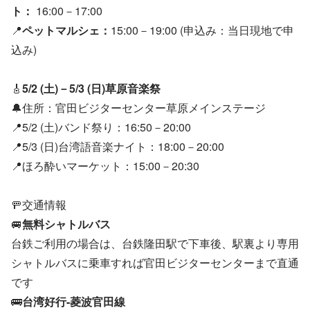
ト：
16:00－17:00
📍
ペットマルシェ：
15:00－19:00 (申込み：当日現地で申
込み)
🎸
5/2 (土)－5/3 (日)草原音楽祭
🔔住所：官田ビジターセンター草原メインステージ
📍5/2 (土)バンド祭り：16:50－20:00
📍5/3 (日)台湾語音楽ナイト：18:00－20:00
📍ほろ酔いマーケット：15:00－20:30
🚥交通情報
🚐
無料シャトルバス
台鉄ご利用の場合は、台鉄隆田駅で下車後、駅裏より専用
シャトルバスに乗車すれば官田ビジターセンターまで直通
です
🚌
台湾好行-菱波官田線