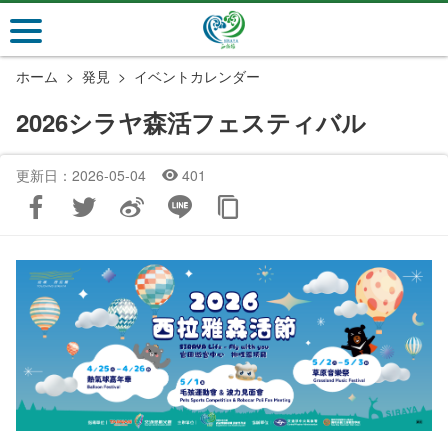
メ
イ
ン
ホーム
発見
イベントカレンダー
コ
ン
2026シラヤ森活フェスティバル
テ
ン
更新日：2026-05-04
401
ツ
セ
ク
シ
ョ
ン
に
行
く