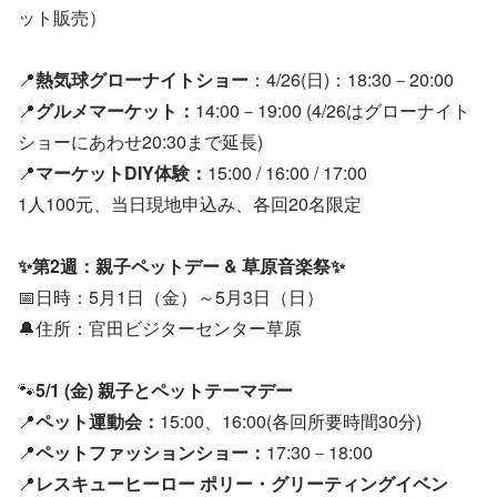
ット販売）
📍
熱気球グローナイトショー
：4/26(日)：18:30－20:00
📍
グルメマーケット：
14:00－19:00 (4/26はグローナイト
ショーにあわせ20:30まで延長)
📍
マーケットDIY体験：
15:00 / 16:00 / 17:00
1人100元、当日現地申込み、各回20名限定
✨第2週：親子ペットデー & 草原音楽祭
✨
📅日時：5月1日（金）～5月3日（日）
🔔住所：官田ビジターセンター草原
🐾
5/1 (金) 親子とペットテーマデー
📍
ペット運動会：
15:00、16:00(各回所要時間30分)
📍
ペットファッションショー：
17:30－18:00
📍
レスキューヒーロー ポリー・グリーティングイベン