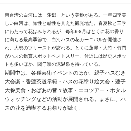
南台湾の白河には「蓮郷」という美称がある。一年四季美
しい白河は、知性と感性を具えた観光地だ。春夏秋と三季
にわたって花はみられるが、每年6-8月はとくに花の香り
に満ちる最高季節で、白河ハスの花カーニバルが開催さ
れ、大勢のツリーストが訪れる。とくに蓮潭・大竹・竹門
がハスの鑑賞スポットベストスリー。付近には歴史スポッ
トも多いほか、関仔嶺の泥温泉も待っている。
期間中は、各種芸術イベントのほか、親子ハスむき
大会楽・香蓮茶道示範・ハスの花塗り絵大会・蓮子
大餐美食・おばあの昔々故事・エコツアー・ホタル
ウォッチングなどの活動が展開される。まさに、ハ
スの花を満喫するお祭りが続く。