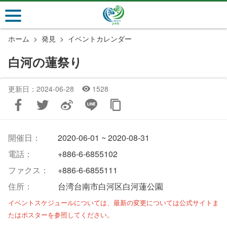
メ
イ
ン
ホーム
発見
イベントカレンダー
コ
ン
白河の蓮祭り
テ
ン
更新日：2024-06-28
1528
ツ
セ
ク
シ
開催日：
2020-06-01 ~ 2020-08-31
ョ
ン
電話：
+886-6-6855102
に
ファクス：
+886-6-6855111
行
住所：
台湾台南市白河区白河蓮公園
く
イベントスケジュールについては、最新の変更については公式サイトま
たはポスターを参照してください。