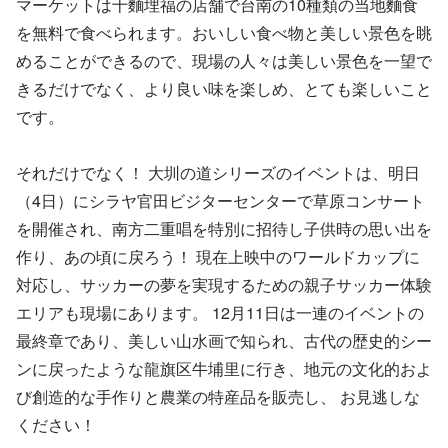
マーケットは十麵埋福の店舗で台南の10種類の当地麵食
を無料で食べられます。おいしい食べ物と美しい景色を眺
めることができるので、現場の人々は美しい景色を一望で
きるだけでなく、より良い味を楽しめ、とても楽しいこと
です。
それだけでなく！ 大圳の道シリーズのイベントは、明日
（4日）にシラヤ官田ビジターセンターで草原コンサート
を開催され、南方二重唱を特別に招待し子供時の思い出を
作り、あの頃に戻ろう！ 現在上映中のワールドカップに
対応し、サッカーの夢を実現するための親子サッカー体験
エリアも現場にあります。 12月11日は一連のイベントの
最終章であり、美しい山水画で知られ、古代の歴史的シー
ンに戻ったような龍旗区牛埔里に行き、地元の文化的およ
び創造的な手作りと農業の特産品を販売し、 お見逃しな
ください！