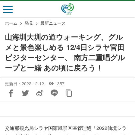
メ
イ
ン
ホーム
発見
最新ニュース
コ
ン
山海圳大圳の道ウォーキング、グル
テ
メと景色楽しめる 12/4日シラヤ官田
ン
ツ
ビジターセンター、 南方二重唱グル
セ
ープと一緒 あの頃に戻ろう！
ク
シ
ョ
更新日：2022-12-12
1357
ン
に
行
く
交通部観光局シラヤ国家風景区區管理処「2022仙境シラ