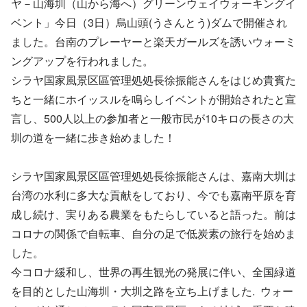
ヤ－山海圳（山から海へ）グリーンウェイウォーキングイ
ベント」今日（3日）烏山頭(うさんとう)ダムで開催され
ました。台南のプレーヤーと楽天ガールズを誘いウォーミ
ングアップを行われました。
シラヤ国家風景区區管理処処長徐振能さんをはじめ貴賓た
ちと一緒にホイッスルを鳴らしイベントが開始されたと宣
言し、500人以上の参加者と一般市民が10キロの長さの大
圳の道を一緒に歩き始めました！
シラヤ国家風景区區管理処処長徐振能さんは、嘉南大圳は
台湾の水利に多大な貢献をしており、今でも嘉南平原を育
成し続け、実りある農業をもたらしていると語った。前は
コロナの関係で自転車、自分の足で低炭素の旅行を始めま
した。
今コロナ緩和し、世界の再生観光の発展に伴い、全国緑道
を目的とした山海圳・大圳之路を立ち上げました. ウォー