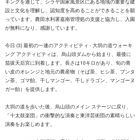
キングを通じて、シラヤ国家風景区にある地域の重要な建
設と文化を理解し、認知度を高めることができることを願
っています。農田水利署嘉南管理処の支援と協力し、入園
が無料になり、感謝しています。
今日 (3) 最初の一連のアクティビティ - 大圳の道ウォーキ
ング アクティビティは、烏山頭ダムから始まり、最後に
茄拔天后宮に到着します。長さは10キロがあり、旬の青
い皮のオレンジと地元の農産物（そば茶、ヒシ茶、ブンタ
ン茶、ゴマ飴、干しマンゴー、干しドラゴン、マンゴーヌ
ガー飴）を提供します。
大圳の道を歩いた後、烏山頭のメイン ステージに戻り、
「十太鼓楽団」の衝撃的な演奏と東洋芸術団の素晴らしい
演奏をお楽しめます。