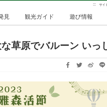
:::
サイ
発見
観光ガイド
遊び情報
広大な草原でバルーン い