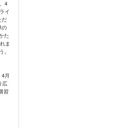
、4
フライ
ただ
球の
かた
われま
う。
4月
り広
講習