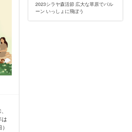
2023シラヤ森活節 広大な草原でバル
ーン いっしょに飛ぼう
来、
年は
日）