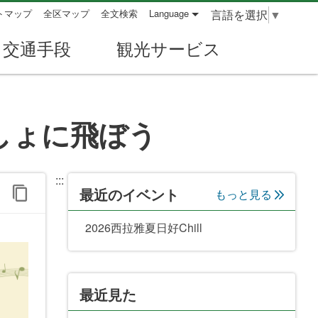
言語を選択
▼
トマップ
全区マップ
全文検索
Language
交通手段
観光サービス
っしょに飛ぼう
:::
最近のイベント
もっと見る
2026西拉雅夏日好Chill
最近見た