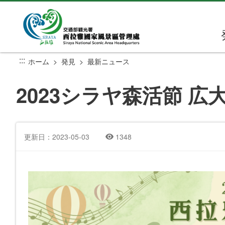
メ
イ
ン
コ
ン
:::
ホーム
発見
最新ニュース
テ
ン
2023シラヤ森活節 
ツ
セ
ク
シ
更新日：2023-05-03
1348
ョ
ン
に
行
く