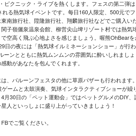
・ピクニック・ライブを熱くします。フェスの第二弾は
される熱気球イベントです。每日160人限定、500元で
は東南旅行社、陞隆旅行社、翔麟旅行社などでご購入い
、関子嶺儷泉温泉会館、柳営尖山埤リゾート村では熱気
で空高く飛ぶ心地よさを感じましょう。喔熊OhBearを
29日の夜には「熱気球イルミネーションショー」が行
バルーンとともに熱気ムンムンの雰囲気に酔いしれましょ
の感動があなたを包んでくれます。
には、バルーンフェスタの他に草原バザーも行われます。
破ゲームと太鼓演奏、気球インタラクティブショーが繰
4月30日の「ペット運動会」ではペットグルメのDIY、
ン星人といっしょに盛り上がっていきましょう！
FBでご覧ください。