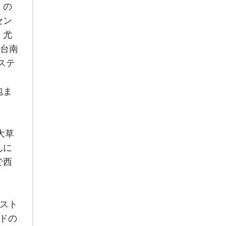
」の
セン
、尤
、台南
ステ
包ま
大草
んに
で西
スト
ドの