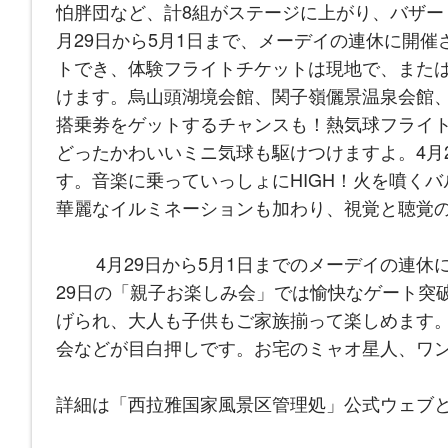
怕胖団など、計8組がステージに上がり、バザー
月29日から5月1日まで、メーデイの連休に開催
トでき、体験フライトチケットは現地で、また
けます。烏山頭湖境会館、関子嶺儷景温泉会館
搭乗劵をゲットするチャンスも！熱気球フライト
どったかわいいミニ気球も駆けつけますよ。4月
す。音楽に乗っていっしょにHIGH！火を噴く
華麗なイルミネーションも加わり、視覚と聴覚
4月29日から5月1日までのメーデイの連休
29日の「親子お楽しみ会」では愉快なゲート突
げられ、大人も子供もご家族揃って楽しめます。
会などが目白押しです。お宅のミャオ星人、ワ
詳細は「西拉雅国家風景区管理処」公式ウェブと
​​​​​