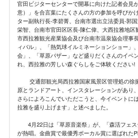
官田ビジターセンターで開幕に向けた記者会見
意）」を合言葉にたくさんの方の参加を呼びか
ター副執行長-李碧菁、台南市選出立法委員-郭
栄智、台南市官田区区長-陳仁偉、大西拉雅地区
市西拉雅観光産業協会及び台南市温泉協会理事長
ィバル」、「熱気球イルミネーションショー」
会」、「草原バザー」など盛りだくさんのイベ
れ、西拉雅の芳しい森ぐらしをご体験ください!
交通部観光局西拉雅国家風景区管理処の徐振
原とランドアート、インスタレーションがあり
さらによろこんでいただこうと、今イベントに
拉雅を盛り上げます」と述べました。
4月22日は「草原音楽祭」が、「森活フェス
が熱唱。金曲賞で最優秀ボーカル賞に選ばれたP