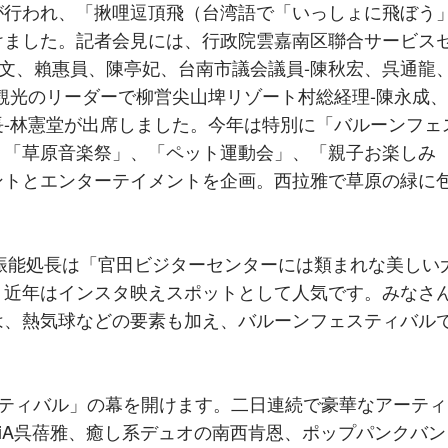
が行われ、「揪哩逗頂飛（台湾語で「いっしょに飛ぼう
けました。記者会見には、行政院雲嘉南区聯合サービス
国文、賴惠員、陳亭妃、台南市議会議員-陳秋宏、呉通龍
観光のリーダーで柳営尖山埤リゾート村総経理-陳永成
-林憲堂が出席しました。今年は特別に「バルーンフェ
、「草原音楽祭」、「ペット運動会」、「親子お楽しみ
ントとエンターテイメントを企画。西拉雅で草原の緑に
能処長は「官田ビジターセンターには類まれな美しい
、近年はインスタ映えスポットとして人気です。みなさ
は、熱気球などの要素も加え、バルーンフェスティバル
ティバル」の幕を開けます。二日連続で豪華なアーティ
iA呉蓓雅、癒し系デュオの南西肯恩、ポップパンクバン