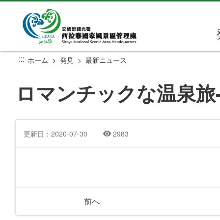
メ
イ
ン
コ
ン
:::
ホーム
発見
最新ニュース
テ
ン
ロマンチックな温泉旅
ツ
セ
ク
シ
更新日：2020-07-30
2983
ョ
ン
に
行
く
前へ