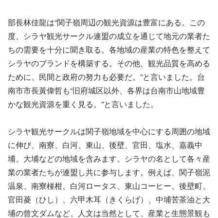
部長林佳龍は“関子嶺周辺の観光資源は豊富にある。この
度、シラヤ観光サークル連盟の成立を通じて地元の業者た
ちの需要を十分に聞き取る。各地域の産業の特色を整えて
シラヤのブランドを構築する。その他、観光品質を高める
ために、民間と政府の努力も必要だ。”と言いました。台
南市市長黃偉哲も“旧府城区以外、各界は台南市山地域豊
かな観光資源を重く見る。”と言いました。
シラヤ観光サークルは関子嶺地域を中心にする周囲の地域
に伸び、南寮、白河、東山、後壁、官田、塩水、嘉義中
埔、大埔などの地域を含みます。シラヤの名として各々産
業の業者たちが連盟し共に参与します。例えば、関子嶺泥
温泉、南寮椪柑、白河ロータス、東山コーヒー、後壁町、
官田菱（ひし）、六甲木耳（きくらげ）、中埔苦茶油と大
埔の曾文ダムなど、人文は当然として、産業と生態景観も