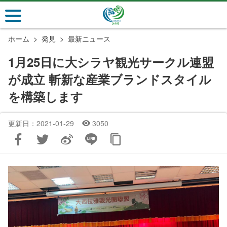
メ
イ
ン
ホーム
発見
最新ニュース
コ
ン
1月25日に大シラヤ観光サークル連盟
テ
が成立 斬新な産業ブランドスタイル
ン
ツ
を構築します
セ
ク
更新日：2021-01-29
3050
シ
ョ
ン
に
行
く