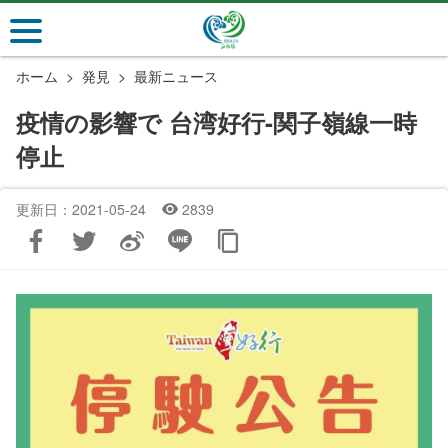
メ
イ
ン
ホーム
発見
最新ニュース
コ
ン
疫情の影響で 台湾好行-関子嶺線一時
テ
停止
ン
ツ
セ
更新日：2021-05-24
2839
ク
シ
ョ
ン
に
行
く