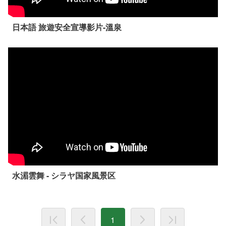
日本語 旅遊安全宣導影片-溫泉
水湄雲舞 - シラヤ国家風景区
1