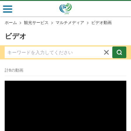
メ
イ
ン
ホーム
観光サービス
マルチメディア
ビデオ動画
コ
ン
ビデオ
テ
ン
ツ
セ
ク
計8の動画
シ
ョ
ン
に
行
く