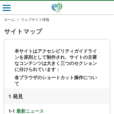
メ
イ
ン
ホーム
ウェブサイト情報
コ
ン
サイトマップ
テ
ン
ツ
本サイトはアクセシビリティガイドライ
セ
ンを原則として制作され、サイトの主要
ク
なコンテンツは大きく三つのセクション
シ
に分けられています：
ョ
ン
各ブラウザのショートカット操作につい
に
て
行
く
発見
最新ニュース