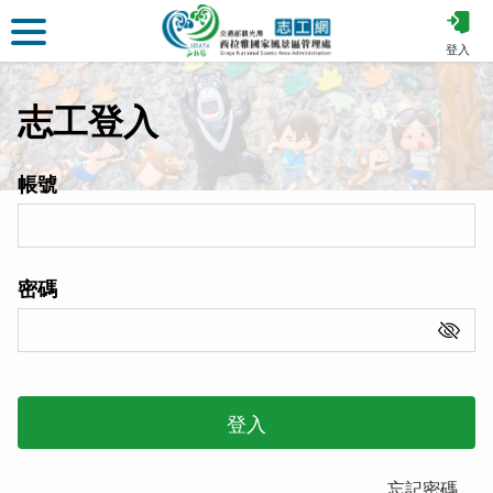
跳
到
登入
主
要
志工登入
內
容
區
帳號
塊
密碼
顯示/隱
登入
忘記密碼