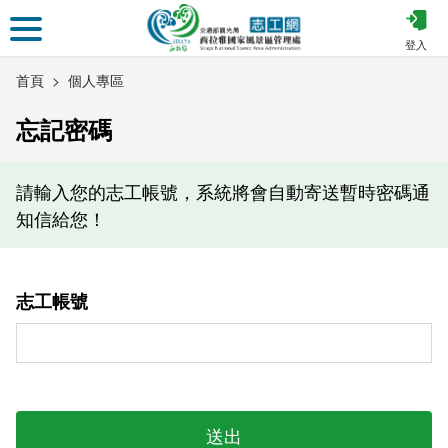
跳
到
登入
主
首頁
個人專區
要
內
忘記密碼
容
區
塊
請輸入您的志工帳號，系統將會自動寄送暫時密碼通
知信給您！
志工帳號
送出