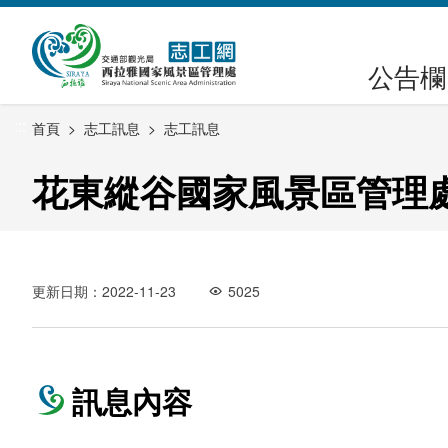
跳
到
主
公告欄
要
內
:::
首頁
志工訊息
志工訊息
容
區
花東縱谷國家風景區管理處
塊
更新日期：2022-11-23
5025
訊息內容