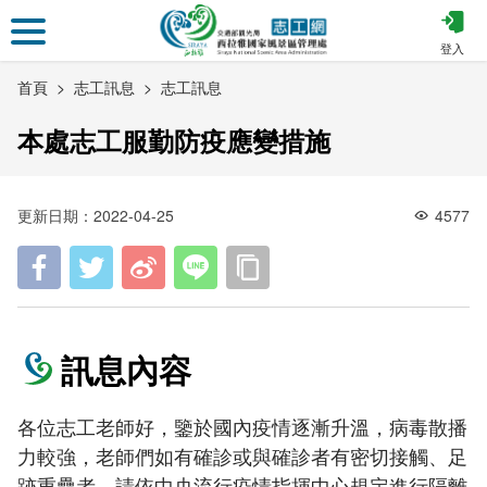
跳
到
登入
主
首頁
志工訊息
志工訊息
要
內
本處志工服勤防疫應變措施
容
區
塊
更新日期：2022-04-25
4577
訊息內容
各位志工老師好，鑒於國內疫情逐漸升溫，病毒散播
力較強，老師們如有確診或與確診者有密切接觸、足
跡重疊者，請依中央流行疫情指揮中心規定進行隔離