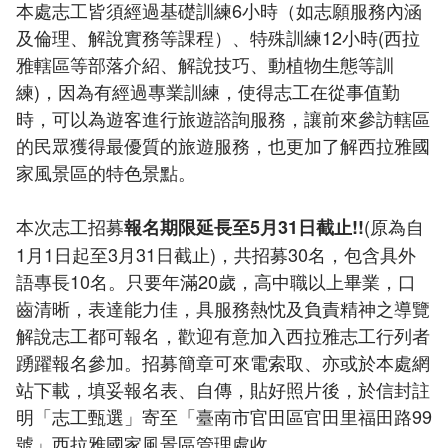
本處志工皆須經過基礎訓練6小時（如志願服務內涵
及倫理、解說實務等課程）、特殊訓練12小時(西拉
雅轄區等部落介紹、解說技巧、動植物生態等訓
練)，因為有經過專業訓練，使得志工在從事值勤
時，可以為遊客進行旅遊諮詢服務，讓前來參訪轄區
的民眾獲得最優質的旅遊服務，也更加了解西拉雅國
家風景區的特色景點。
本次志工招募
(原為自
報名期限延長至5月31日截止!!
1月1日起至3月31日截止)，共招募30名，包含具外
語專長10名。只要年滿20歲，高中職以上畢業，口
齒清晰，表達能力佳，具服務熱忱及負責精神之導覽
解說志工都可報名，歡迎有意加入西拉雅志工行列者
踴躍報名參加。招募簡章可來電索取、亦或於本處網
站下載，填妥報名表、自傳，貼好照片後，於信封註
明「志工甄選」寄至「臺南市官田區官田里福田路99
號」西拉雅國家風景區管理處收。