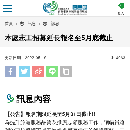
跳
到
登入
主
首頁
志工訊息
志工訊息
要
內
本處志工招募延長報名至5月底截止
容
區
塊
更新日期：2022-05-19
4063
訊息內容
【公告】報名期限延長至5月31日截止!!
為提升旅遊服務品質及推廣志願服務工作，讓幅員遼
闊的西拉雅國家風景區處處都有優質的解說服務，同