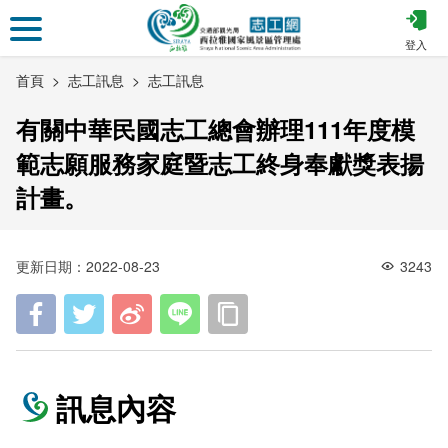
跳
到
登入
主
首頁
志工訊息
志工訊息
要
內
有關中華民國志工總會辦理111年度模
容
區
範志願服務家庭暨志工終身奉獻獎表揚
塊
計畫。
更新日期：2022-08-23
3243
訊息內容