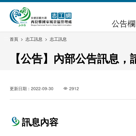
跳
到
主
公告欄
要
內
:::
首頁
志工訊息
志工訊息
容
區
【公告】內部公告訊息，
塊
更新日期：2022-09-30
2912
訊息內容