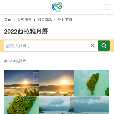
跳
到
開
主
首頁
遊客服務
影音資訊
照片剪影
要
內
2022西拉雅月曆
容
區
塊
共有24張照片