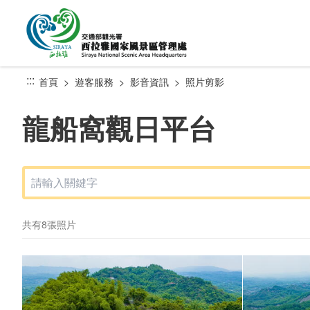
跳
到
主
要
內
:::
首頁
遊客服務
影音資訊
照片剪影
容
區
龍船窩觀日平台
塊
共有8張照片