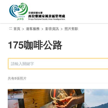
跳
到
主
要
內
:::
首頁
遊客服務
影音資訊
照片剪影
容
區
175咖啡公路
塊
共有8張照片