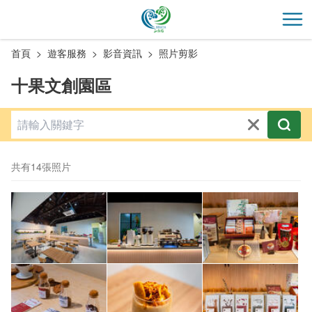
跳
到
開
主
首頁
遊客服務
影音資訊
照片剪影
要
內
十果文創園區
容
區
塊
共有14張照片