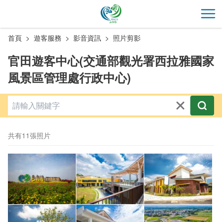
跳
到
開
主
首頁
遊客服務
影音資訊
照片剪影
要
內
官田遊客中心(交通部觀光署西拉雅國家
容
風景區管理處行政中心)
區
塊
共有11張照片