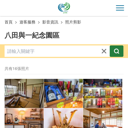
跳
到
開
主
首頁
遊客服務
影音資訊
照片剪影
要
內
八田與一紀念園區
容
區
塊
共有16張照片