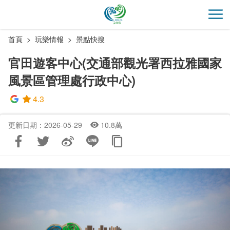
跳
到
開
主
首頁
玩樂情報
景點快搜
要
內
官田遊客中心(交通部觀光署西拉雅國家
容
風景區管理處行政中心)
區
塊
4.3
更新日期：2026-05-29
10.8萬