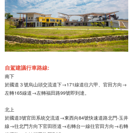
自駕建議行車路線:
南下
於國道３號烏山頭交流道下→171線道往六甲、官田方向→
左轉165線道→左轉福田路99號即到達。
北上
於國道3號官田系統交流道→東西向84號快速道路北門-玉井
線→往北門方向下官田匝道→右轉台一線往官田方向→右轉