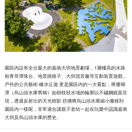
園區內設有全台最大的嘉南大圳地景劇場，1層樓高的水路
柏青哥彈珠台、地景跳格子、大圳混音廠等互動裝置遊戲，
戶外的公共藝術-瞰水丘遊 更是園區內的一大看點，將珊瑚
潭（烏山頭水庫舊稱）如樹枝狀水域的輪廓以不鏽鋼鏡面呈
現，透過反射出的天光樹影 彷彿將烏山頭水庫縮小搬移到
園區內一樣呢，非常適合讓親子老幼一起在玩樂中認識嘉南
大圳及烏山頭水庫的歷史。