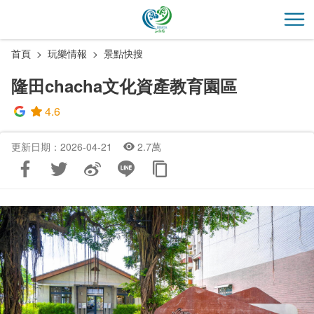
跳
到
開
主
首頁
玩樂情報
景點快搜
要
內
隆田chacha文化資產教育園區
容
區
4.6
塊
更新日期：2026-04-21
2.7萬