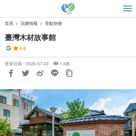
跳
到
開
主
首頁
玩樂情報
景點快搜
要
內
臺灣木材故事館
容
區
4.6
塊
更新日期：2026-07-03
1.3萬