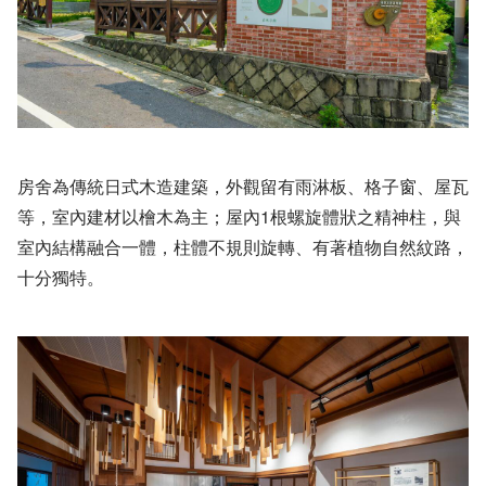
房舍為傳統日式木造建築，外觀留有雨淋板、格子窗、屋瓦
等，室內建材以檜木為主；屋內1根螺旋體狀之精神柱，與
室內結構融合一體，柱體不規則旋轉、有著植物自然紋路，
十分獨特。