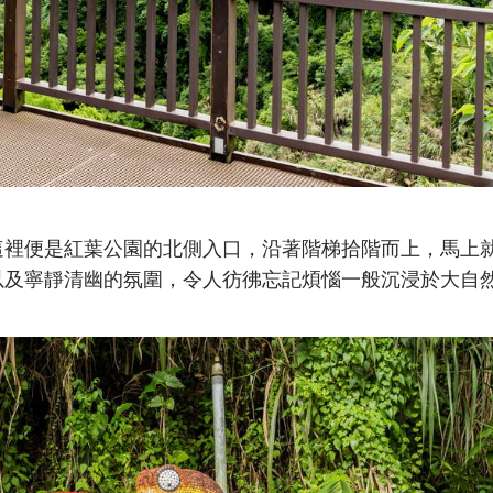
這裡便是紅葉公園的北側入口，沿著階梯拾階而上，馬上
以及寧靜清幽的氛圍，令人彷彿忘記煩惱一般沉浸於大自