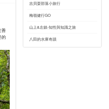
吉貝耍部落小旅行
梅嶺健行GO
山上&左鎮-知性與知識之旅
友善
要的
八田的水庫奇蹟