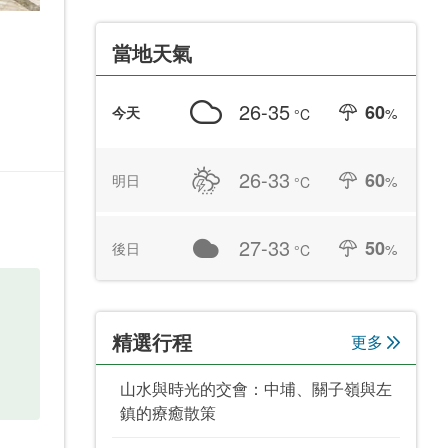
當地天氣
26-35
60
今天
%
°C
26-33
60
明日
%
°C
27-33
50
後日
%
°C
精選行程
更多
山水與時光的交會：中埔、關子嶺與左
鎮的療癒散策