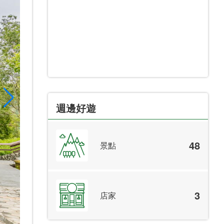
週邊好遊
48
景點
3
店家