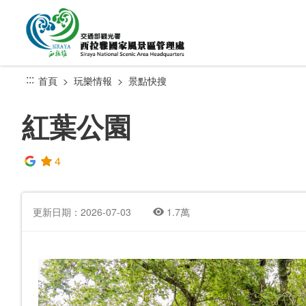
跳
到
主
要
內
:::
首頁
玩樂情報
景點快搜
容
區
紅葉公園
塊
4
更新日期：2026-07-03
1.7萬