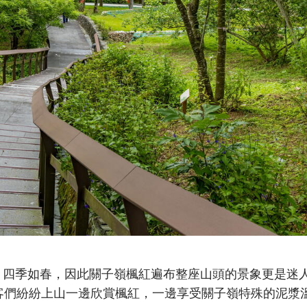
、四季如春，因此關子嶺楓紅遍布整座山頭的景象更是迷
客們紛紛上山一邊欣賞楓紅，一邊享受關子嶺特殊的泥漿