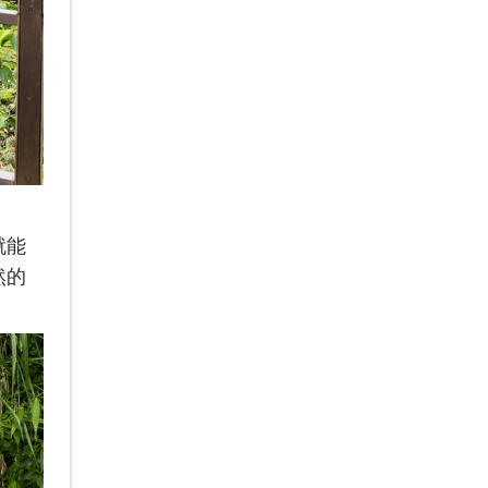
就能
然的