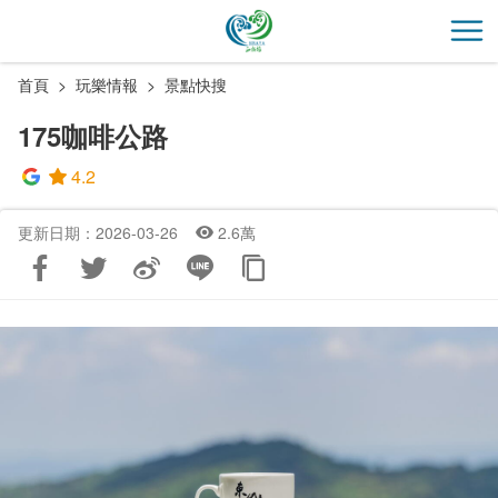
跳
到
開
主
首頁
玩樂情報
景點快搜
要
內
175咖啡公路
容
區
4.2
塊
更新日期：2026-03-26
2.6萬