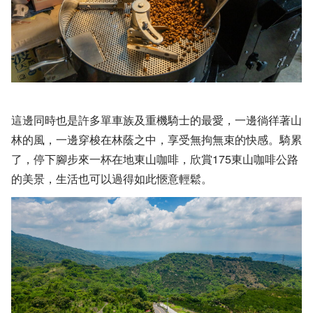
這邊同時也是許多單車族及重機騎士的最愛，一邊徜徉著山
林的風，一邊穿梭在林蔭之中，享受無拘無束的快感。騎累
了，停下腳步來一杯在地東山咖啡，欣賞175東山咖啡公路
的美景，生活也可以過得如此愜意輕鬆。