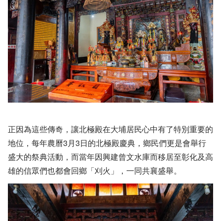
正因為這些傳奇，讓北極殿在大埔居民心中有了特別重要的
地位，每年農曆3月3日的北極殿慶典，鄉民們更是會舉行
盛大的祭典活動，而當年因興建曾文水庫而移居至彰化及高
雄的信眾們也都會回鄉「刈火」，一同共襄盛舉。