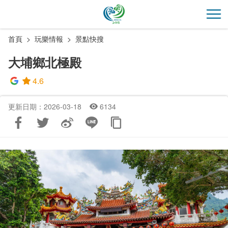
跳
到
開
主
首頁
玩樂情報
景點快搜
要
內
大埔鄉北極殿
容
區
4.6
塊
更新日期：2026-03-18
6134