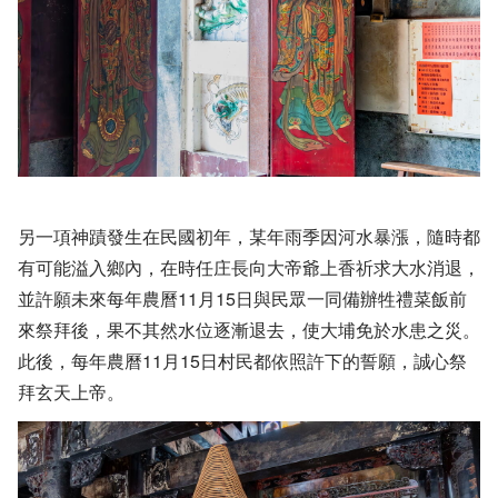
另一項神蹟發生在民國初年，某年雨季因河水暴漲，隨時都
有可能溢入鄉內，在時任庄長向大帝爺上香祈求大水消退，
並許願未來每年農曆11月15日與民眾一同備辦牲禮菜飯前
來祭拜後，果不其然水位逐漸退去，使大埔免於水患之災。
此後，每年農曆11月15日村民都依照許下的誓願，誠心祭
拜玄天上帝。