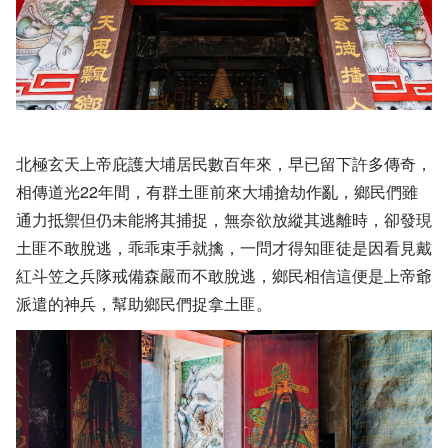
北極玄天上帝庇護大埔居民數百年來，早已留下許多傳奇，
相傳道光22年間，有群土匪前來大埔搶劫作亂，鄉民們雖
通力抵禦但仍未能將其捕捉，無奈欲放縱其逃離時，卻發現
土匪不敢脫逃，乖乖束手就擒，一問才得知匪徒是因看見戴
紅斗笠之兵隊戒備森嚴而不敢脫逃，鄉民相信這便是上帝爺
派遣的神兵，幫助鄉民們捉拿土匪。