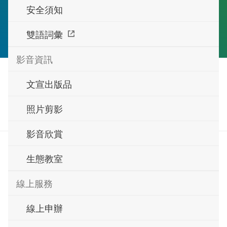
安全須知
雙語詞彙
影音資訊
文宣出版品
照片
語音導覽
照片剪影
影音欣賞
玩賞攻略
生態教室
線上服務
免費暢遊蘭都觀光工廠，室內外展區晴雨皆宜。
智慧
預約參加手作課程，體驗洗髮精、護唇膏、洗手
線上申辦
慕斯DIY。