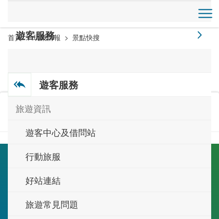
跳
到
開
主
遊客服務
首頁
玩樂情報
景點快搜
要
內
蘭都觀光工廠
容
區
4.4
遊客服務
塊
返回
更新日期：2026-07-03
1.2萬
旅遊資訊
遊客中心及借問站
行動旅服
好站連結
旅遊常見問題