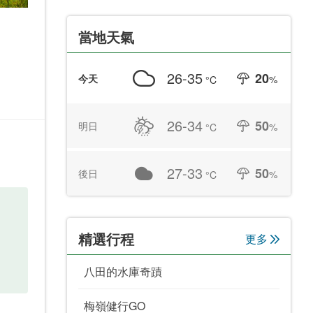
當地天氣
26-35
20
今天
%
°C
26-34
50
明日
%
°C
27-33
50
後日
%
°C
精選行程
更多
八田的水庫奇蹟
梅嶺健行GO