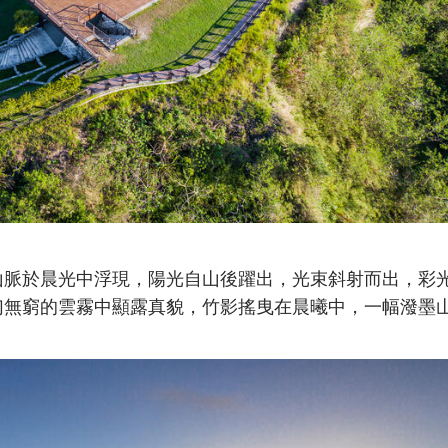
山脈於晨光中浮現，陽光自山後躍出，光束斜射而出，彩
幻無窮的雲霧中顯露真貌，竹影搖曳在晨曦中，一幅潑墨