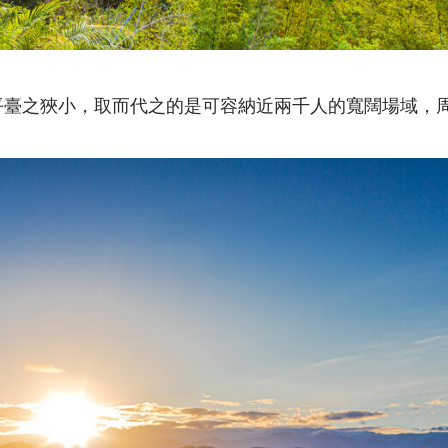
平臺之狹小，取而代之的是可容納近兩千人的寬闊場域，
。