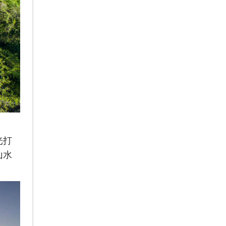
光打
山水