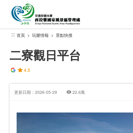
跳
到
主
要
內
:::
首頁
玩樂情報
景點快搜
容
區
二寮觀日平台
塊
4.5
更新日期：2026-05-29
22.6萬