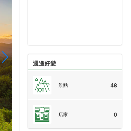
週邊好遊
48
景點
0
店家