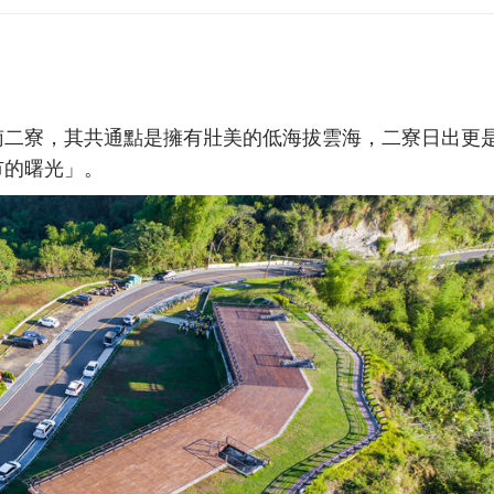
南二寮，其共通點是擁有壯美的低海拔雲海，二寮日出更
市的曙光」。