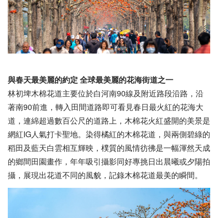
與春天最美麗的約定 全球最美麗的花海街道之一
林初埤木棉花道主要位於白河南90線及附近路段沿路，沿
著南90前進，轉入田間道路即可看見春日最火紅的花海大
道，連綿超過數百公尺的道路上，木棉花火紅盛開的美景是
網紅IG人氣打卡聖地。染得橘紅的木棉花道，與兩側碧綠的
稻田及藍天白雲相互輝映，樸質的風情彷彿是一幅渾然天成
的鄉間田園畫作，年年吸引攝影同好專挑日出晨曦或夕陽拍
攝，展現出花道不同的風貌，記錄木棉花道最美的瞬間。