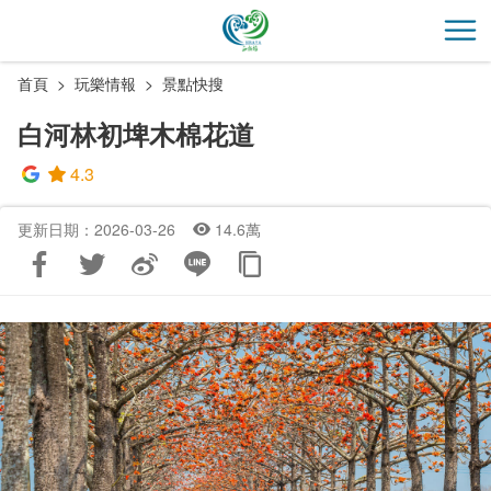
跳
到
開
主
首頁
玩樂情報
景點快搜
要
內
白河林初埤木棉花道
容
區
4.3
塊
更新日期：2026-03-26
14.6萬