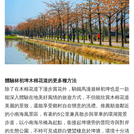
體驗林初埤木棉花道的更多種方法
除了在木棉花道下漫步賞花外，騎鐵馬漫遊林初埤也是一款
能深入體驗在地美好風情的旅遊方式，不但能欣賞木棉花道
美麗的景致，還能享受鄉村自在愜意的洗禮。推薦順遊鄰近
的小南海風景區，有著約5公里兼具散步與單車的環湖賞景
步道，以小南海吊橋為起點，銜接起埤塘旁的普陀寺與對岸
的生態公園，不時可見成群白鷺鷥棲息於埤塘，環境十分清