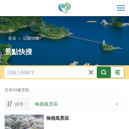
跳
到
開
主
要
內
容
首頁
玩樂情報
區
景點快搜
塊
共有49處景點
梅嶺風景區
排序：
梅嶺風景區