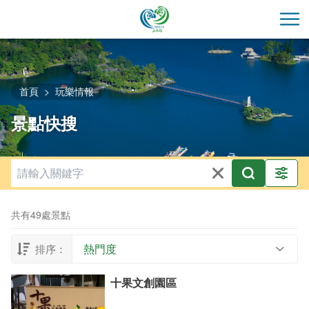
跳
到
開
主
要
內
容
首頁
玩樂情報
區
景點快搜
塊
共有49處景點
熱門度
排序：
十果文創園區