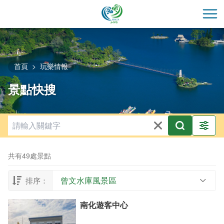
跳
到
開
主
要
內
容
首頁
玩樂情報
區
景點快搜
塊
共有49處景點
曾文水庫風景區
排序：
南化遊客中心