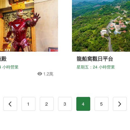
衡殿
龍船窩觀日平台
4 小時營業
星期五：24 小時營業
1.2萬
1
2
3
4
5