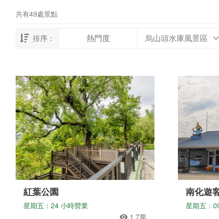
共有49處景點
熱門度
烏山頭水庫風景區
排序：
紅葉公園
南化遊
星期五：24 小時營業
星期五：09:0
1.7萬