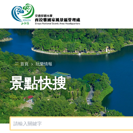
跳
到
主
要
內
容
區
塊
:::
首頁
玩樂情報
景點快搜