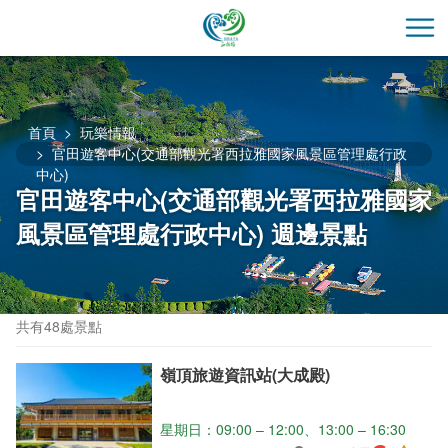
跳
到
開
主
要
內
容
首頁
玩樂情報
區
官田遊客中心(交通部觀光署西拉雅國家風景區管理處行政
中心)
塊
官田遊客中心(交通部觀光署西拉雅國家
風景區管理處行政中心) 週邊景點
共有48處景點
嶺頂旅遊資訊站(大成殿)
星期日：09:00 – 12:00、13:00 – 16:30