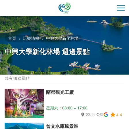
跳
到
開
主
要
內
容
首頁
玩樂情報
中興大學新化林場
區
中興大學新化林場 週邊景點
塊
共有48處景點
蘭都觀光工廠
星期六：08:00 – 17:00
22.11 公里
4.4
曾文水庫風景區